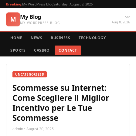
Breaking:
My WordPress Blog
Saturday, August 8, 2026
My Blog
Sat
M
Aug 8, 2026
MY WORDPRESS BLOG
HOME
NEWS
BUSINESS
TECHNOLOGY
SPORTS
CASINO
CONTACT
UNCATEGORIZED
Scommesse su Internet:
Come Scegliere il Miglior
Incentivo per Le Tue
Scommesse
admin • August 20, 2025