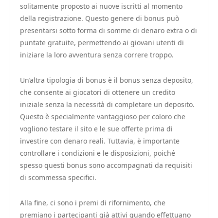
solitamente proposto ai nuove iscritti al momento
della registrazione. Questo genere di bonus può
presentarsi sotto forma di somme di denaro extra o di
puntate gratuite, permettendo ai giovani utenti di
iniziare la loro avventura senza correre troppo.
Un’altra tipologia di bonus è il bonus senza deposito,
che consente ai giocatori di ottenere un credito
iniziale senza la necessità di completare un deposito.
Questo è specialmente vantaggioso per coloro che
vogliono testare il sito e le sue offerte prima di
investire con denaro reali. Tuttavia, è importante
controllare i condizioni e le disposizioni, poiché
spesso questi bonus sono accompagnati da requisiti
di scommessa specifici.
Alla fine, ci sono i premi di rifornimento, che
premiano i partecipanti già attivi quando effettuano