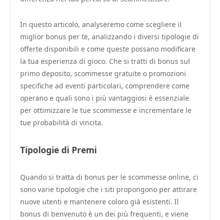
In questo articolo, analyseremo come scegliere il
miglior bonus per te, analizzando i diversi tipologie di
offerte disponibili e come queste possano modificare
la tua esperienza di gioco. Che si tratti di bonus sul
primo deposito, scommesse gratuite o promozioni
specifiche ad eventi particolari, comprendere come
operano e quali sono i più vantaggiosi è essenziale
per ottimizzare le tue scommesse e incrementare le
tue probabilità di vincita.
Tipologie di Premi
Quando si tratta di bonus per le scommesse online, ci
sono varie tipologie che i siti propongono per attirare
nuove utenti e mantenere coloro già esistenti. Il
bonus di benvenuto è un dei più frequenti, e viene