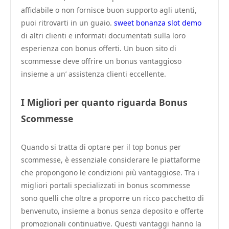
affidabile o non fornisce buon supporto agli utenti,
puoi ritrovarti in un guaio.
sweet bonanza slot demo
di altri clienti e informati documentati sulla loro
esperienza con bonus offerti. Un buon sito di
scommesse deve offrire un bonus vantaggioso
insieme a un’ assistenza clienti eccellente.
I Migliori per quanto riguarda Bonus
Scommesse
Quando si tratta di optare per il top bonus per
scommesse, è essenziale considerare le piattaforme
che propongono le condizioni più vantaggiose. Tra i
migliori portali specializzati in bonus scommesse
sono quelli che oltre a proporre un ricco pacchetto di
benvenuto, insieme a bonus senza deposito e offerte
promozionali continuative. Questi vantaggi hanno la