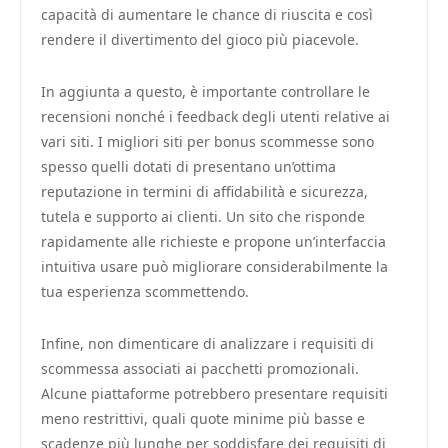
capacità di aumentare le chance di riuscita e così
rendere il divertimento del gioco più piacevole.
In aggiunta a questo, è importante controllare le
recensioni nonché i feedback degli utenti relative ai
vari siti. I migliori siti per bonus scommesse sono
spesso quelli dotati di presentano un’ottima
reputazione in termini di affidabilità e sicurezza,
tutela e supporto ai clienti. Un sito che risponde
rapidamente alle richieste e propone un’interfaccia
intuitiva usare può migliorare considerabilmente la
tua esperienza scommettendo.
Infine, non dimenticare di analizzare i requisiti di
scommessa associati ai pacchetti promozionali.
Alcune piattaforme potrebbero presentare requisiti
meno restrittivi, quali quote minime più basse e
scadenze più lunghe per soddisfare dei requisiti di