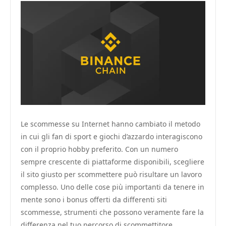
Le scommesse su Internet hanno cambiato il metodo
in cui gli fan di sport e giochi d’azzardo interagiscono
con il proprio hobby preferito. Con un numero
sempre crescente di piattaforme disponibili, scegliere
il sito giusto per scommettere può risultare un lavoro
complesso. Uno delle cose più importanti da tenere in
mente sono i bonus offerti da differenti siti
scommesse, strumenti che possono veramente fare la
differenza nel tuo percorso di scommettitore.