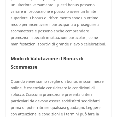
un ulteriore versamento. Questi bonus possono
variare in proporzione e possono avere un limite
superiore. I bonus di rifornimento sono un ottimo
modo per incentivare i partecipanti a proseguire a
scommettere e possono anche comprendere
promozioni speciali in situazioni particolari, come
manifestazioni sportivi di grande rilevo o celebrazioni.
Modo di Valutazione il Bonus di
Scommesse
Quando viene siamo sceglie un bonus in scommesse
online, è essenziale considerare le condizioni di
sblocco. Ciascuna promozione presenta criteri
particolari da devono essere soddisfatti soddisfatti
prima di poter ritirare qualsiasi guadagni. Leggere
con attenzione le condizioni e i termini può fare la