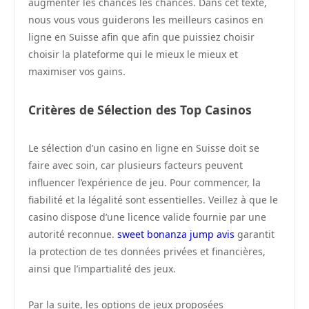
augmenter les chances les chances. Dans cet texte,
nous vous vous guiderons les meilleurs casinos en
ligne en Suisse afin que afin que puissiez choisir
choisir la plateforme qui le mieux le mieux et
maximiser vos gains.
Critères de Sélection des Top Casinos
Le sélection d’un casino en ligne en Suisse doit se
faire avec soin, car plusieurs facteurs peuvent
influencer l’expérience de jeu. Pour commencer, la
fiabilité et la légalité sont essentielles. Veillez à que le
casino dispose d’une licence valide fournie par une
autorité reconnue.
sweet bonanza jump avis
garantit
la protection de tes données privées et financières,
ainsi que l’impartialité des jeux.
Par la suite, les options de jeux proposées