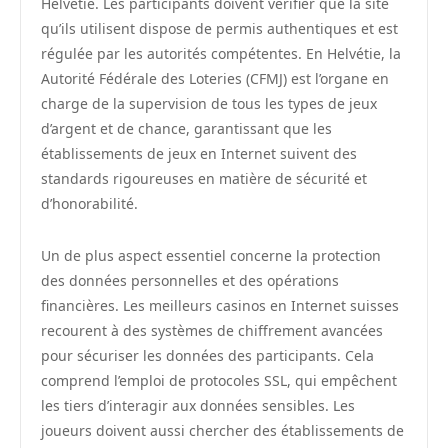
Helvétie. Les participants doivent vérifier que la site
qu’ils utilisent dispose de permis authentiques et est
régulée par les autorités compétentes. En Helvétie, la
Autorité Fédérale des Loteries (CFMJ) est l’organe en
charge de la supervision de tous les types de jeux
d’argent et de chance, garantissant que les
établissements de jeux en Internet suivent des
standards rigoureuses en matière de sécurité et
d’honorabilité.
Un de plus aspect essentiel concerne la protection
des données personnelles et des opérations
financières. Les meilleurs casinos en Internet suisses
recourent à des systèmes de chiffrement avancées
pour sécuriser les données des participants. Cela
comprend l’emploi de protocoles SSL, qui empêchent
les tiers d’interagir aux données sensibles. Les
joueurs doivent aussi chercher des établissements de