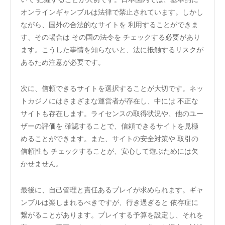
オンラインギャンブルは法律で禁止されています。しかし
ながら、国外の合法的なサイトを 利用することができま
す、その場合は その国の法令を チェックする必要があり
ます。こうした事情を知らないと、法に抵触するリスクが
あるため注意が必要です。
次に、信頼できるサイトを選択することが大切です。ネッ
トカジノにはさまざまな運営者が存在し、中には 不正な
サイトも存在します。ライセンスの取得状況や、他のユー
ザーの評価を 確認することで、信頼できるサイトを見極
めることができます。また、サイトの安全対策や 取引の
信頼性も チェックすることが、安心して遊ぶためには欠
かせません。
最後に、自己管理と責任あるプレイが求められます。ギャ
ンブルは楽しまれるべきですが、行き過ぎると 依存症に
繋がることがあります。プレイする予算を設定し、それを